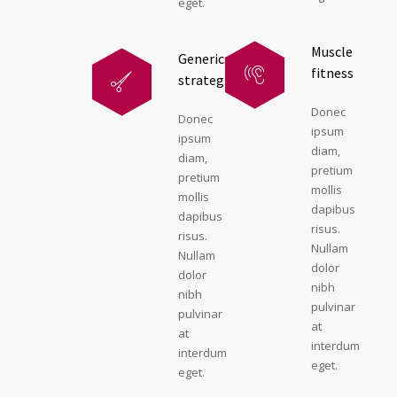
eget.
Muscle
Generics
fitness
strategies
Donec
Donec
ipsum
ipsum
diam,
diam,
pretium
pretium
mollis
mollis
dapibus
dapibus
risus.
risus.
Nullam
Nullam
dolor
dolor
nibh
nibh
pulvinar
pulvinar
at
at
interdum
interdum
eget.
eget.