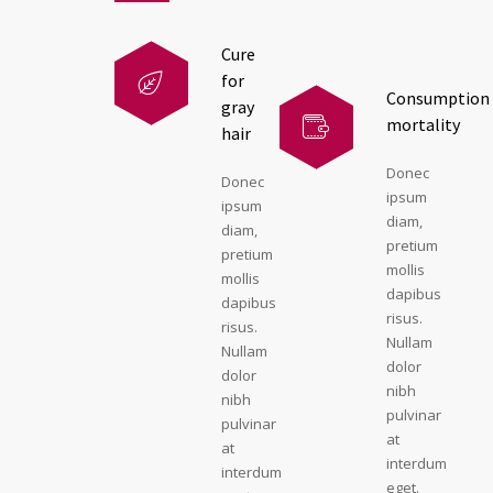
Cure
for
Consumption
gray
mortality
hair
Donec
Donec
ipsum
ipsum
diam,
diam,
pretium
pretium
mollis
mollis
dapibus
dapibus
risus.
risus.
Nullam
Nullam
dolor
dolor
nibh
nibh
pulvinar
pulvinar
at
at
interdum
interdum
eget.