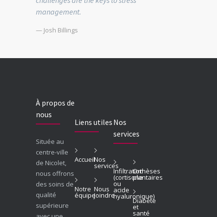
management.
— Josh Billings
À propos de
nous
Liens utiles
Nos
services
Située au
centre-ville
Accueil
Nos
de Nicolet,
services
Infiltration
Orthèses
nous offrons
(cortisone
plantaires
ou
des soins de
Notre
Nous
acide
qualité
équipe
Joindre
hyaluronique)
Diabète
supérieure
et
santé
avec une