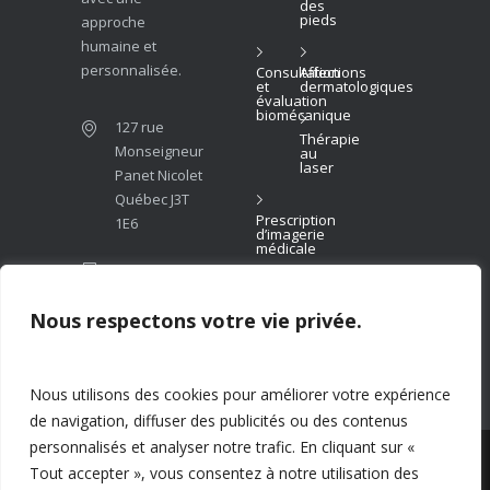
des
pieds
approche
humaine et
personnalisée.
Consultation
Affections
et
dermatologiques
évaluation
biomécanique
127 rue
Thérapie
Monseigneur
au
laser
Panet Nicolet
Québec J3T
Prescription
1E6
d’imagerie
médicale
(819)
293-
6999
Nous respectons votre vie privée.
info@podiatrenicolet.com
Nous utilisons des cookies pour améliorer votre expérience
de navigation, diffuser des publicités ou des contenus
personnalisés et analyser notre trafic. En cliquant sur «
© 2026 Clinique podiatrique de Nicolet. Tous
Tout accepter », vous consentez à notre utilisation des
droits réservés. Propulsé par
Patient7
.