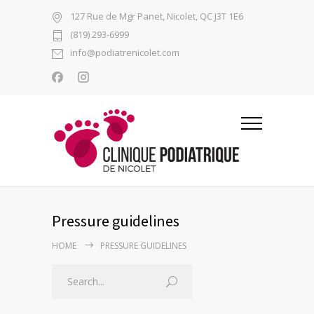
127 Rue de Mgr Panet, Nicolet, QC J3T 1E6
(819) 293-6999
info@podiatrenicolet.com
Pressure guidelines
HOME
PRESSURE GUIDELINES