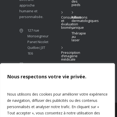
des
pieds
approche
humaine et
personnalisée.
Consultation
Affections
et
dermatologiques
évaluation
biomécanique
127 rue
Thérapie
Monseigneur
au
laser
Panet Nicolet
Québec J3T
Prescription
1E6
d’imagerie
médicale
(819)
293-
6999
Nous respectons votre vie privée.
info@podiatrenicolet.com
Nous utilisons des cookies pour améliorer votre expérience
de navigation, diffuser des publicités ou des contenus
personnalisés et analyser notre trafic. En cliquant sur «
© 2026 Clinique podiatrique de Nicolet. Tous
Tout accepter », vous consentez à notre utilisation des
droits réservés. Propulsé par
Patient7
.