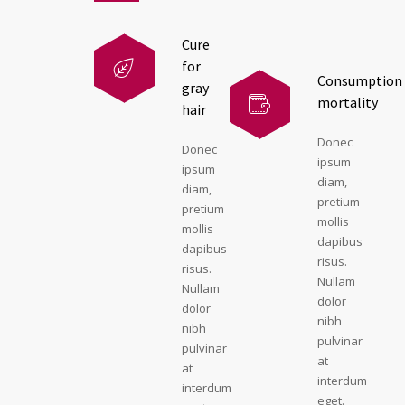
Cure
for
Consumption
gray
mortality
hair
Donec
Donec
ipsum
ipsum
diam,
diam,
pretium
pretium
mollis
mollis
dapibus
dapibus
risus.
risus.
Nullam
Nullam
dolor
dolor
nibh
nibh
pulvinar
pulvinar
at
at
interdum
interdum
eget.