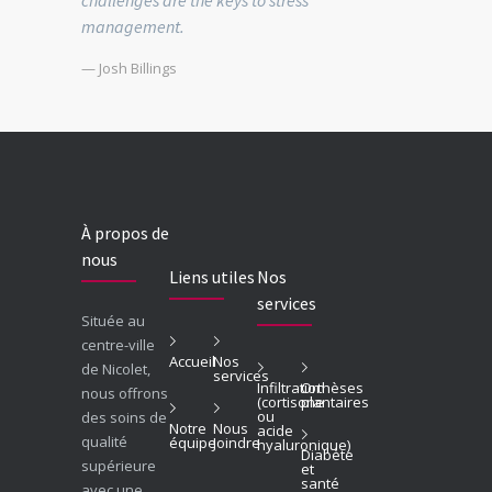
management.
— Josh Billings
À propos de
nous
Liens utiles
Nos
services
Située au
centre-ville
Accueil
Nos
de Nicolet,
services
Infiltration
Orthèses
nous offrons
(cortisone
plantaires
ou
des soins de
Notre
Nous
acide
qualité
équipe
Joindre
hyaluronique)
Diabète
supérieure
et
santé
avec une