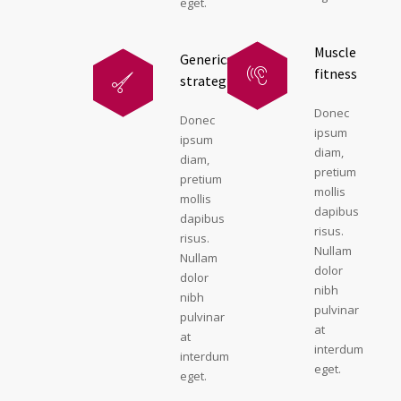
eget.
Muscle
Generics
fitness
strategies
Donec
Donec
ipsum
ipsum
diam,
diam,
pretium
pretium
mollis
mollis
dapibus
dapibus
risus.
risus.
Nullam
Nullam
dolor
dolor
nibh
nibh
pulvinar
pulvinar
at
at
interdum
interdum
eget.
eget.