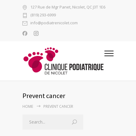
127 Rue de Mgr Panet, Nicolet, QC J3T 1E6
(819) 293-6999
info@podiatrenicolet.com
Prevent cancer
HOME
PREVENT CANCER