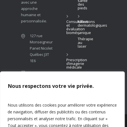
santé
avec une
des
pieds
approche
humaine et
personnalisée.
Consultation
Affections
et
dermatologiques
évaluation
biomécanique
127 rue
Thérapie
Monseigneur
au
laser
Panet Nicolet
Québec J3T
Prescription
1E6
d’imagerie
médicale
(819)
293-
6999
Nous respectons votre vie privée.
info@podiatrenicolet.com
Nous utilisons des cookies pour améliorer votre expérience
de navigation, diffuser des publicités ou des contenus
personnalisés et analyser notre trafic. En cliquant sur «
© 2026 Clinique podiatrique de Nicolet. Tous
Tout accepter », vous consentez à notre utilisation des