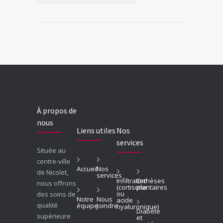
À propos de
nous
Liens utiles
Nos
services
Située au
centre-ville
Accueil
Nos
de Nicolet,
services
Infiltration
Orthèses
nous offrons
(cortisone
plantaires
ou
des soins de
Notre
Nous
acide
qualité
équipe
Joindre
hyaluronique)
Diabète
supérieure
et