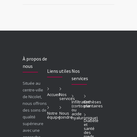
À propos de
nous
Liens utiles
Nos
services
Située au
centre-ville
Accueil
Nos
de Nicolet,
services
Infiltration
Orthèses
nous offrons
(cortisone
plantaires
ou
des soins de
Notre
Nous
acide
qualité
équipe
Joindre
hyaluronique)
Diabète
supérieure
et
santé
avec une
des
pieds
approche