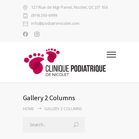
127 Rue de Mgr Panet, Nicolet, QC J3T 1E6
(819) 293-6999
info@podiatrenicolet.com
Gallery 2 Columns
HOME
GALLERY 2 COLUMNS