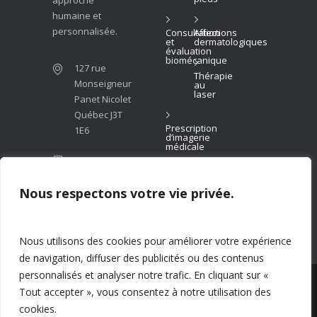
humaine et
personnalisée.
Consultation
Affections
et
dermatologiques
évaluation
biomécanique
127 rue
Thérapie
Monseigneur
au
laser
Panet Nicolet
Québec J3T
Prescription
1E6
d’imagerie
médicale
(819)
293-
6999
Nous respectons votre vie privée.
info@podiatrenicolet.com
Nous utilisons des cookies pour améliorer votre expérience
de navigation, diffuser des publicités ou des contenus
personnalisés et analyser notre trafic. En cliquant sur «
© 2026 Clinique podiatrique de Nicolet. Tous
Tout accepter », vous consentez à notre utilisation des
droits réservés. Propulsé par
Patient7
.
cookies.