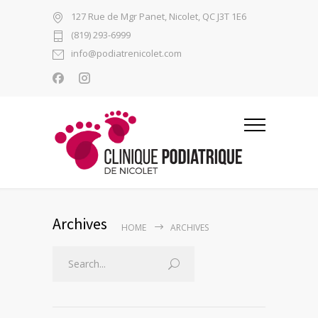
127 Rue de Mgr Panet, Nicolet, QC J3T 1E6
(819) 293-6999
info@podiatrenicolet.com
Archives
HOME
ARCHIVES