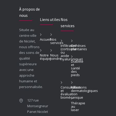
À propos de
nous
Liens utiles
Nos
services
Située au
centre-ville
Accueil
Nos
de Nicolet,
services
Infiltration
Orthèses
nous offrons
(cortisone
plantaires
ou
des soins de
Notre
Nous
acide
qualité
équipe
Joindre
hyaluronique)
Diabète
supérieure
et
santé
avec une
des
pieds
approche
humaine et
personnalisée.
Consultation
Affections
et
dermatologiques
évaluation
biomécanique
127 rue
Thérapie
Monseigneur
au
laser
Panet Nicolet