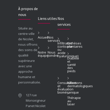
À propos de
nous
Liens utiles
Nos
services
Située au
centre-ville
Accueil
Nos
de Nicolet,
services
Infiltration
Orthèses
nous offrons
(cortisone
plantaires
ou
des soins de
Notre
Nous
acide
qualité
équipe
Joindre
hyaluronique)
Diabète
supérieure
et
santé
avec une
des
pieds
approche
humaine et
personnalisée.
Consultation
Affections
et
dermatologiques
évaluation
biomécanique
127 rue
Thérapie
Monseigneur
au
laser
Panet Nicolet