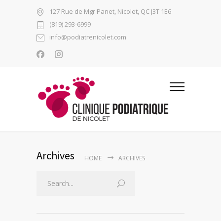
127 Rue de Mgr Panet, Nicolet, QC J3T 1E6
(819) 293-6999
info@podiatrenicolet.com
Archives
HOME
ARCHIVES