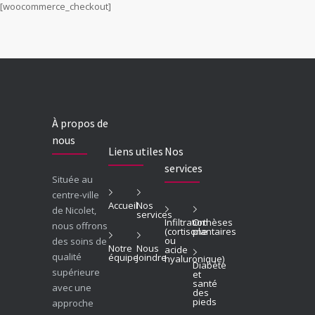
[woocommerce_checkout]
À propos de
nous
Liens utiles
Nos
services
Située au
centre-ville
Accueil
Nos
de Nicolet,
services
Infiltration
Orthèses
nous offrons
(cortisone
plantaires
ou
des soins de
Notre
Nous
acide
qualité
équipe
Joindre
hyaluronique)
Diabète
supérieure
et
santé
avec une
des
pieds
approche