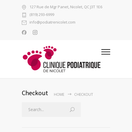
127 Rue de Mgr Panet, Nicolet, QC J3T 1E6
(819) 293-6999
info@podiatrenicolet.com
Checkout
HOME
CHECKOUT