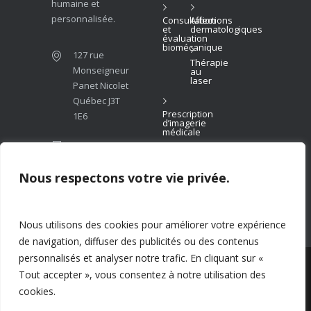
humaine et
personnalisée.
Consultation
Affections
et
dermatologiques
évaluation
biomécanique
127 rue
Thérapie
Monseigneur
au
laser
Panet Nicolet
Québec J3T
Prescription
1E6
d’imagerie
médicale
(819)
293-
6999
Nous respectons votre vie privée.
info@podiatrenicolet.com
Nous utilisons des cookies pour améliorer votre expérience
de navigation, diffuser des publicités ou des contenus
personnalisés et analyser notre trafic. En cliquant sur «
© 2026 Clinique podiatrique de Nicolet. Tous
Tout accepter », vous consentez à notre utilisation des
droits réservés. Propulsé par
Patient7
.
cookies.